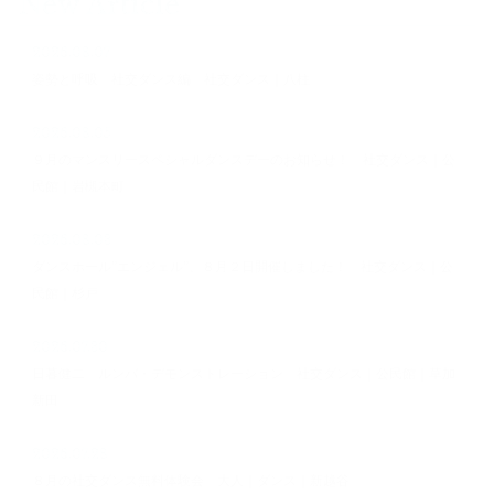
New Article
2026.08.07
姿勢と呼吸 社交ダンス編 社交ダンス｜八柱
2026.08.05
９月のマンスリースペシャルダンスデーのお知らせ！ 社交ダンス｜公
民館｜岩槻本町
2026.08.03
ダンスホール”エンジェル”、８月２日開催しました！ 社交ダンス｜公
民館｜杉戸
2026.07.30
日暮健二 ルンバ・デモンストレーション 社交ダンス｜公民館｜草加
新田
2026.07.28
８月の社交ダンス無料体験会 大人｜ダンス｜新越谷