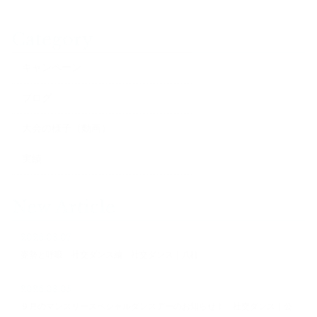
Category
キャンペーン
ブログ
大会の様子（動画）
実績
New Article
2026.08.07
姿勢と呼吸 社交ダンス編 社交ダンス｜八柱
2026.08.05
９月のマンスリースペシャルダンスデーのお知らせ！ 社交ダンス｜公