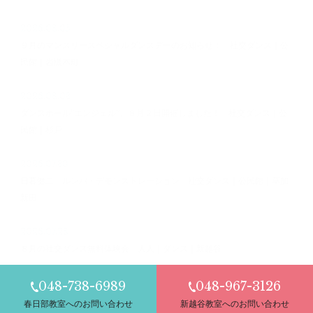
2026.08.05
９月のマンスリースペシャルダンスデーのお知らせ！ 社交ダンス｜公
民館｜岩槻本町
2026.08.03
ダンスホール”エンジェル”、８月２日開催しました！ 社交ダンス｜公
民館｜杉戸
2026.07.30
日暮健二 ルンバ・デモンストレーション 社交ダンス｜公民館｜草加
新田
2026.07.28
８月の社交ダンス無料体験会 大人｜ダンス｜新越谷
048-738-6989
048-967-3126
春日部教室へのお問い合わせ
新越谷教室へのお問い合わせ