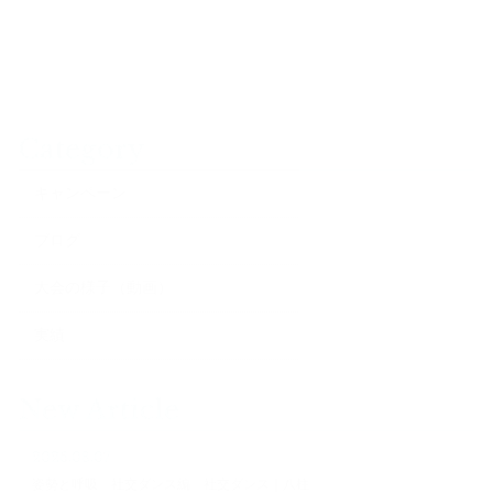
Category
キャンペーン
ブログ
大会の様子（動画）
実績
New Article
2026.08.07
姿勢と呼吸 社交ダンス編 社交ダンス｜八柱