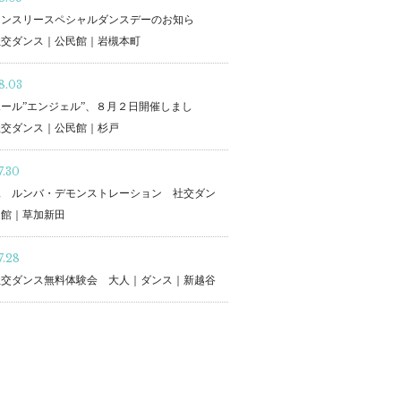
マンスリースペシャルダンスデーのお知ら
社交ダンス｜公民館｜岩槻本町
8.03
ール”エンジェル”、８月２日開催しまし
社交ダンス｜公民館｜杉戸
7.30
二 ルンバ・デモンストレーション 社交ダン
民館｜草加新田
7.28
社交ダンス無料体験会 大人｜ダンス｜新越谷