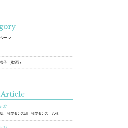
gory
ペーン
様子（動画）
Article
8.07
呼吸 社交ダンス編 社交ダンス｜八柱
8.05