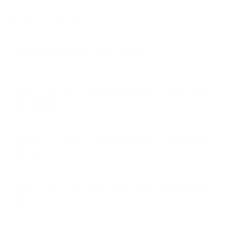
New Article
2026.08.07
姿勢と呼吸 社交ダンス編 社交ダンス｜八柱
2026.08.05
９月のマンスリースペシャルダンスデーのお知らせ！ 社交ダンス｜公
民館｜岩槻本町
2026.08.03
ダンスホール”エンジェル”、８月２日開催しました！ 社交ダンス｜公
民館｜杉戸
2026.07.30
日暮健二 ルンバ・デモンストレーション 社交ダンス｜公民館｜草加
新田
2026.07.28