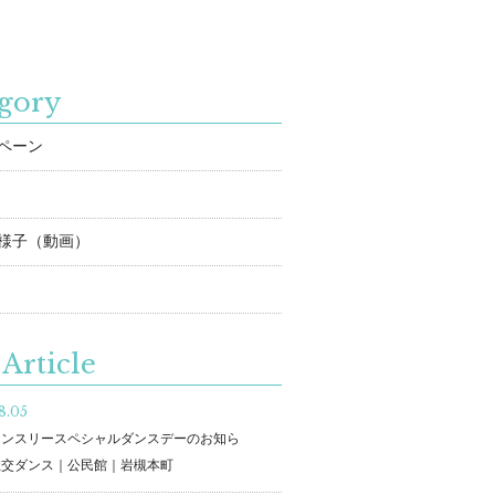
gory
ペーン
様子（動画）
Article
8.05
マンスリースペシャルダンスデーのお知ら
社交ダンス｜公民館｜岩槻本町