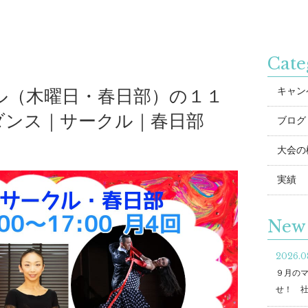
Cate
キャン
ル（木曜日・春日部）の１１
ダンス｜サークル｜春日部
ブログ
大会の
実績
New 
2026.0
９月の
せ！ 