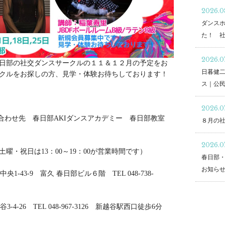
2026.0
ダンスホ
た！ 
2026.0
日部の社交ダンスサークルの１１＆１２月の予定をお
日暮健
クルをお探しの方、見学・体験お待ちしております！
ス｜公
2026.0
い合わせ先 春日部AKIダンスアカデミー 春日部教室
８月の
2026.0
、土曜・祝日は13：00～19：00が営業時間です）
春日部
お知ら
央1-43-9 富久 春日部ビル６階 TEL 048-738-
-4-26 TEL 048-967-3126 新越谷駅西口徒歩6分