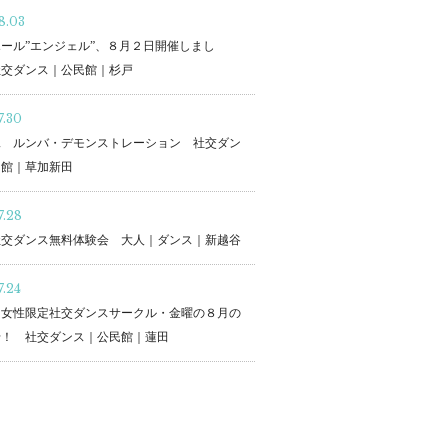
8.03
ール”エンジェル”、８月２日開催しまし
社交ダンス｜公民館｜杉戸
7.30
二 ルンバ・デモンストレーション 社交ダン
民館｜草加新田
7.28
社交ダンス無料体験会 大人｜ダンス｜新越谷
7.24
・女性限定社交ダンスサークル・金曜の８月の
せ！ 社交ダンス｜公民館｜蓮田