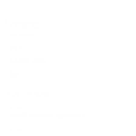
Category
キャンペーン
ブログ
大会の様子（動画）
実績
New Article
2026.08.07
姿勢と呼吸 社交ダンス編 社交ダンス｜八柱
2026.08.05