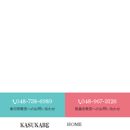
９月のマンスリースペシャルダンスデーのお知らせ！ 社交ダンス｜公
民館｜岩槻本町
2026.08.03
ダンスホール”エンジェル”、８月２日開催しました！ 社交ダンス｜公
民館｜杉戸
2026.07.30
日暮健二 ルンバ・デモンストレーション 社交ダンス｜公民館｜草加
新田
2026.07.28
８月の社交ダンス無料体験会 大人｜ダンス｜新越谷
048-738-6989
048-967-3126
春日部教室へのお問い合わせ
新越谷教室へのお問い合わせ
HOME