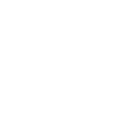
大会の様子（動画）
実績
New Article
2026.08.07
姿勢と呼吸 社交ダンス編 社交ダンス｜八柱
2026.08.05
９月のマンスリースペシャルダンスデーのお知らせ！ 社交ダンス｜公
民館｜岩槻本町
2026.08.03
ダンスホール”エンジェル”、８月２日開催しました！ 社交ダンス｜公
民館｜杉戸
2026.07.30