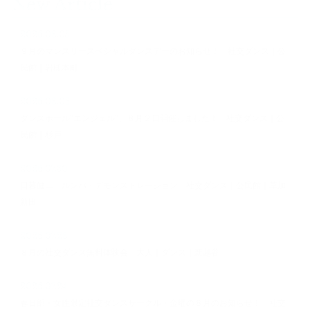
New Article
2026.08.05
９月のマンスリースペシャルダンスデーのお知らせ！ 社交ダンス｜公
民館｜岩槻本町
2026.08.03
ダンスホール”エンジェル”、８月２日開催しました！ 社交ダンス｜公
民館｜杉戸
2026.07.30
日暮健二 ルンバ・デモンストレーション 社交ダンス｜公民館｜草加
新田
2026.07.28
８月の社交ダンス無料体験会 大人｜ダンス｜新越谷
2026.07.24
春日部・女性限定社交ダンスサークル・金曜の８月のお知らせ！ 社交