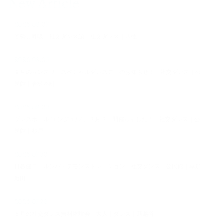
New Article
2026.08.07
姿勢と呼吸 社交ダンス編 社交ダンス｜八柱
2026.08.05
９月のマンスリースペシャルダンスデーのお知らせ！ 社交ダンス｜公
民館｜岩槻本町
2026.08.03
ダンスホール”エンジェル”、８月２日開催しました！ 社交ダンス｜公
民館｜杉戸
2026.07.30
日暮健二 ルンバ・デモンストレーション 社交ダンス｜公民館｜草加
新田
2026.07.28
８月の社交ダンス無料体験会 大人｜ダンス｜新越谷