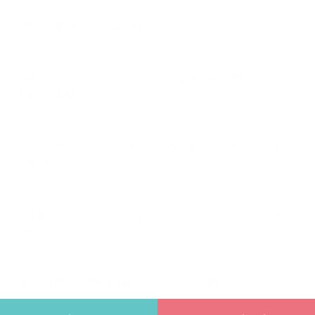
2026.08.07
姿勢と呼吸 社交ダンス編 社交ダンス｜八柱
2026.08.05
９月のマンスリースペシャルダンスデーのお知らせ！ 社交ダンス｜公
民館｜岩槻本町
2026.08.03
ダンスホール”エンジェル”、８月２日開催しました！ 社交ダンス｜公
民館｜杉戸
2026.07.30
日暮健二 ルンバ・デモンストレーション 社交ダンス｜公民館｜草加
新田
2026.07.28
８月の社交ダンス無料体験会 大人｜ダンス｜新越谷