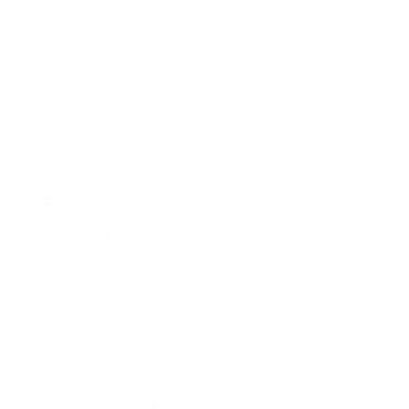
Category
キャンペーン
ブログ
大会の様子（動画）
実績
New Article
2026.08.07
姿勢と呼吸 社交ダンス編 社交ダンス｜八柱