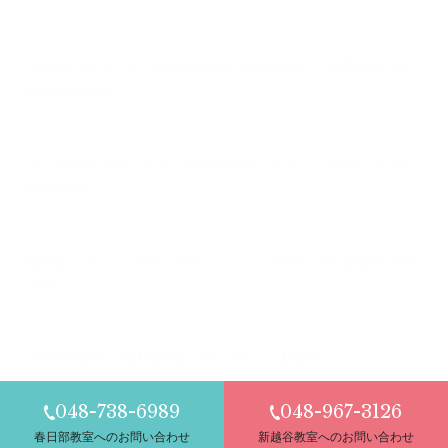
2026.08.05
９月のマンスリースペシャルダンスデーのお知らせ！ 社交ダンス｜公
民館｜岩槻本町
2026.08.03
ダンスホール”エンジェル”、８月２日開催しました！ 社交ダンス｜公
民館｜杉戸
2026.07.30
日暮健二 ルンバ・デモンストレーション 社交ダンス｜公民館｜草加
新田
2026.07.28
８月の社交ダンス無料体験会 大人｜ダンス｜新越谷
048-738-6989
048-967-3126
春日部教室へのお問い合わせ
新越谷教室へのお問い合わせ