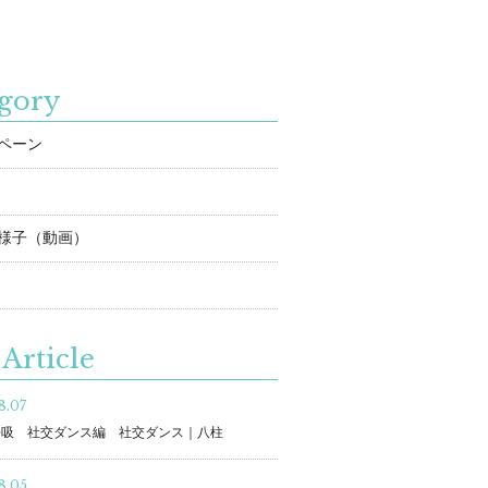
gory
ペーン
様子（動画）
Article
8.07
呼吸 社交ダンス編 社交ダンス｜八柱
8.05