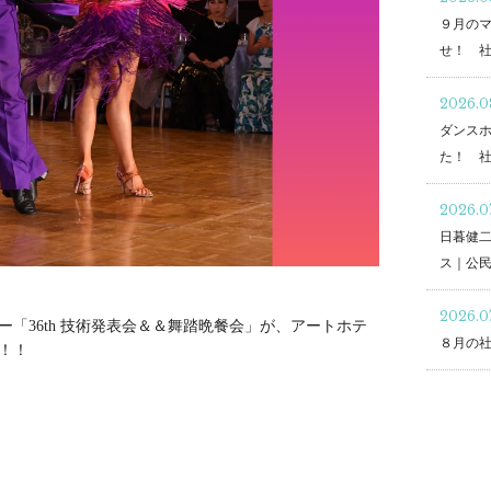
９月の
せ！ 
2026.0
ダンスホ
た！ 
2026.0
日暮健
ス｜公
2026.0
「36th 技術発表会＆＆舞踏晩餐会」が、アートホテ
８月の
！！