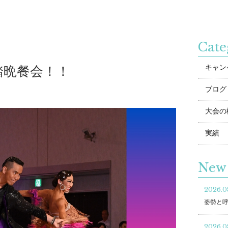
Cate
キャン
舞踏晩餐会！！
ブログ
大会の
実績
New 
2026.0
姿勢と
2026.0