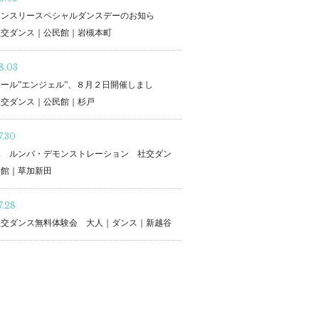
マンスリースペシャルダンスデーのお知ら
社交ダンス｜公民館｜岩槻本町
8.03
ール”エンジェル”、８月２日開催しまし
社交ダンス｜公民館｜杉戸
7.30
二 ルンバ・デモンストレーション 社交ダン
民館｜草加新田
7.28
社交ダンス無料体験会 大人｜ダンス｜新越谷