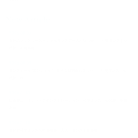
New Article
2026.08.05
９月のマンスリースペシャルダンスデーのお知らせ！ 社交ダンス｜公
民館｜岩槻本町
2026.08.03
ダンスホール”エンジェル”、８月２日開催しました！ 社交ダンス｜公
民館｜杉戸
2026.07.30
日暮健二 ルンバ・デモンストレーション 社交ダンス｜公民館｜草加
新田
2026.07.28
８月の社交ダンス無料体験会 大人｜ダンス｜新越谷