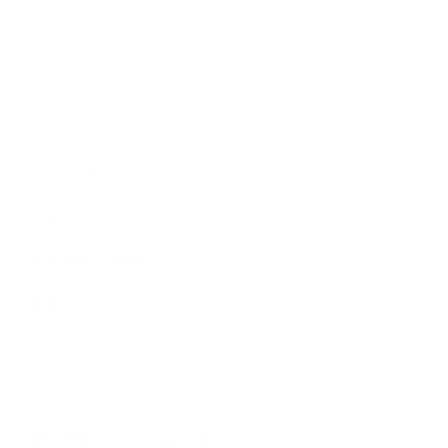
Category
キャンペーン
ブログ
大会の様子（動画）
実績
New Article
2026.08.07
姿勢と呼吸 社交ダンス編 社交ダンス｜八柱