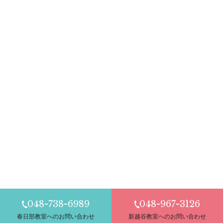
2026.08.05
９月のマンスリースペシャルダンスデーのお知らせ！ 社交ダンス｜公
民館｜岩槻本町
2026.08.03
ダンスホール”エンジェル”、８月２日開催しました！ 社交ダンス｜公
民館｜杉戸
2026.07.30
日暮健二 ルンバ・デモンストレーション 社交ダンス｜公民館｜草加
新田
2026.07.28
８月の社交ダンス無料体験会 大人｜ダンス｜新越谷
048-738-6989
048-967-3126
春日部教室へのお問い合わせ
新越谷教室へのお問い合わせ