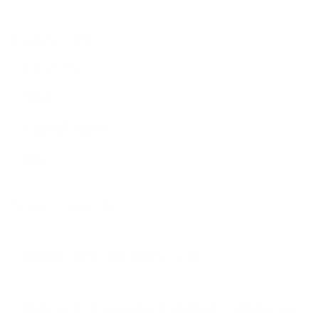
Category
キャンペーン
ブログ
大会の様子（動画）
実績
New Article
2026.08.07
姿勢と呼吸 社交ダンス編 社交ダンス｜八柱
2026.08.05
９月のマンスリースペシャルダンスデーのお知らせ！ 社交ダンス｜公