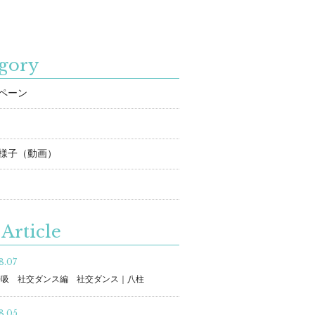
gory
ペーン
様子（動画）
Article
8.07
呼吸 社交ダンス編 社交ダンス｜八柱
8.05