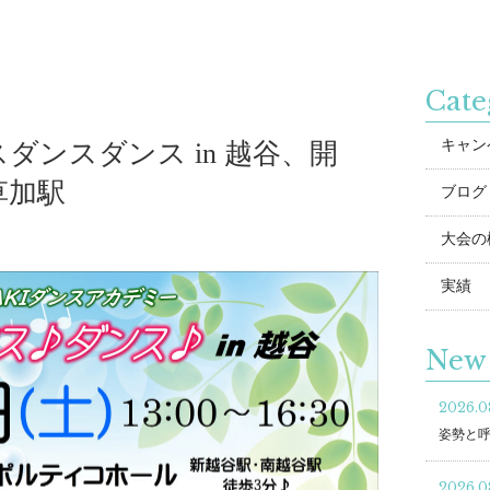
Cate
キャン
ダンスダンス in 越谷、開
草加駅
ブログ
大会の
実績
New 
2026.0
姿勢と
2026.0