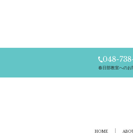
048-738
春日部教室へのお
HOME
ABO