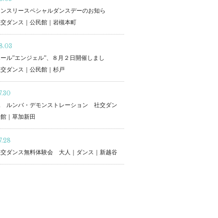
マンスリースペシャルダンスデーのお知ら
社交ダンス｜公民館｜岩槻本町
8.03
ール”エンジェル”、８月２日開催しまし
社交ダンス｜公民館｜杉戸
7.30
二 ルンバ・デモンストレーション 社交ダン
民館｜草加新田
7.28
社交ダンス無料体験会 大人｜ダンス｜新越谷