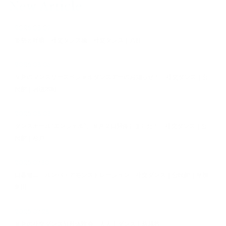
New Article
2026.08.07
姿勢と呼吸 社交ダンス編 社交ダンス｜八柱
2026.08.05
９月のマンスリースペシャルダンスデーのお知らせ！ 社交ダンス｜公
民館｜岩槻本町
2026.08.03
ダンスホール”エンジェル”、８月２日開催しました！ 社交ダンス｜公
民館｜杉戸
2026.07.30
日暮健二 ルンバ・デモンストレーション 社交ダンス｜公民館｜草加
新田
2026.07.28
８月の社交ダンス無料体験会 大人｜ダンス｜新越谷