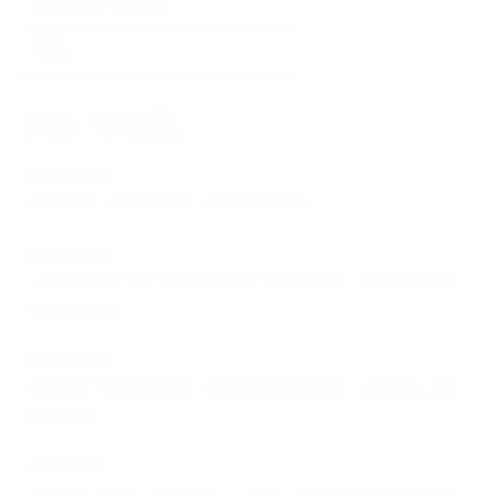
大会の様子（動画）
実績
New Article
2026.08.07
姿勢と呼吸 社交ダンス編 社交ダンス｜八柱
2026.08.05
９月のマンスリースペシャルダンスデーのお知らせ！ 社交ダンス｜公
民館｜岩槻本町
2026.08.03
ダンスホール”エンジェル”、８月２日開催しました！ 社交ダンス｜公
民館｜杉戸
2026.07.30