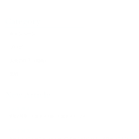
Category
キャンペーン
ブログ
大会の様子（動画）
実績
New Article
2026.08.07
姿勢と呼吸 社交ダンス編 社交ダンス｜八柱
2026.08.05
９月のマンスリースペシャルダンスデーのお知らせ！ 社交ダンス｜公